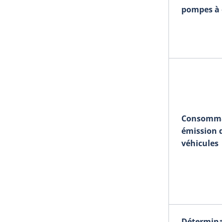
pompes à 
Consommat
émission d
véhicules
Détermina