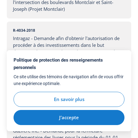
l'intersection des boulevards Montclair et Saint-
Joseph (Projet Montclair)
R-4034-2018
Intragaz - Demande afin d'obtenir l'autorisation de
procéder à des investissements dans le but
d'accroître la capacité du site d'emmagasinage de
Pointe-du-Lac
Politique de protection des renseignements
personnels
Ce site utilise des témoins de navigation afin de vous offrir
R-4033-2018
une expérience optimale.
Énergir - Demande d’autorisation pour réaliser un
projet d’extension de réseau pour une station de gaz
En savoir plus
naturel compressé à Laval
J’accepte
R-4032-2018
Gazifère inc. - Demande pour la fermeture
réglementaire des livres pour la période du 01-01-