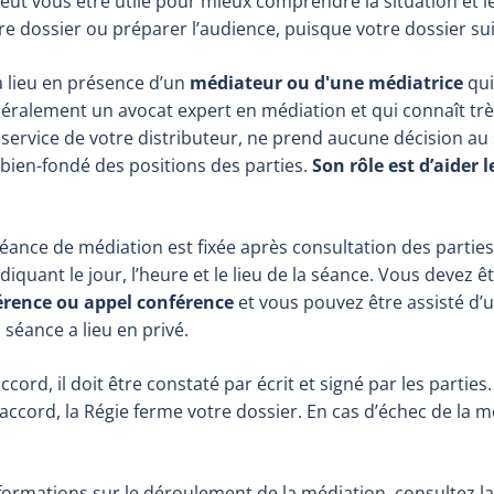
eut vous être utile pour mieux comprendre la situation et l
e dossier ou préparer l’audience, puisque votre dossier su
a lieu en présence d’un
médiateur ou d'une médiatrice
qui
ralement un avocat expert en médiation et qui connaît très bi
service de votre distributeur, ne prend aucune décision au 
 bien-fondé des positions des parties.
Son rôle est d’aider 
séance de médiation est fixée après consultation des parties 
diquant le jour, l’heure et le lieu de la séance. Vous devez ê
érence ou appel conférence
et vous pouvez être assisté d
 séance a lieu en privé.
ord, il doit être constaté par écrit et signé par les parties.
’accord, la Régie ferme votre dossier. En cas d’échec de la m
formations sur le déroulement de la médiation, consultez l