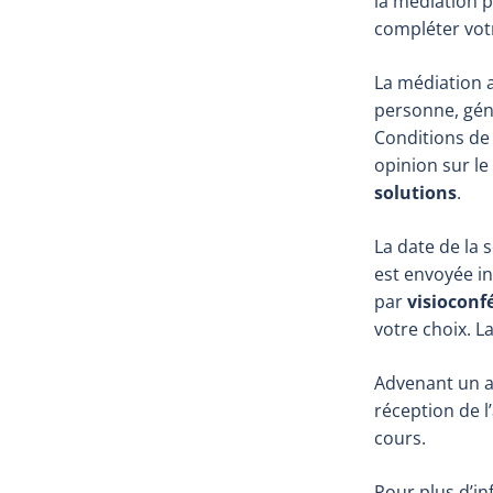
la médiation p
compléter votr
La médiation 
personne, géné
Conditions de 
opinion sur le
solutions
.
La date de la 
est envoyée in
par
visioconf
votre choix. La
Advenant un acc
réception de l
cours.
Pour plus d’in