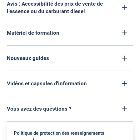
Avis : Accessibilité des prix de vente de
l’essence ou du carburant diesel
Matériel de formation
Nouveaux guides
Avis public
Guide d'utilisation abrégé
(18 février 2026)
Vidéos et capsules d'information
Accessibilité des prix de vente de
Guide d'utilisation abrégé
(Version anglaise) (18 février
l’essence ou du carburant diesel
2026)
InstructionsUtilisationsAPI
(13 avril 2026)
Vous avez des questions ?
Articles
146, 148, 152, 154 et 193 de la
Loi assurant la
gouvernance responsable des ressources
Partager
Retrouvez toutes les informations sur l'utilisation du
Partager
énergétiques et modifiant diverses dispositions
Politique de protection des renseignements
portail Régie essence Québec.