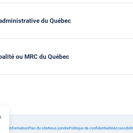
 administrative du Québec
palité ou MRC du Québec
r les statistiques par région administrative du Québec
s
r les statistiques par municipalité ou MRC du Québec
s à l'information
Plan du site
Nous joindre
Politique de confidentialité
Accessibili