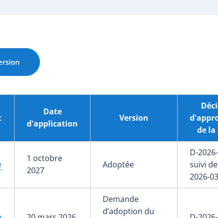
ersion
Déci
Date
t
Version
d'appr
d'application
de la
D-2026-
1 octobre
e
Adoptée
suivi de
2027
2026-03
Demande
d’adoption du
e
20 mars 2026
D-2026