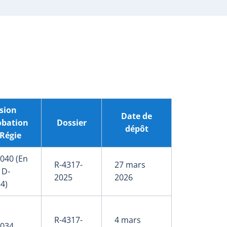
sion
Date de
obation
Dossier
dépôt
 Régie
040 (En
R-4317-
27 mars
 D-
2025
2026
4)
R-4317-
4 mars
-034