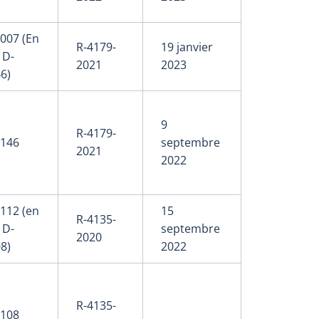
007 (En
R-4179-
19 janvier
 D-
2021
2023
6)
9
R-4179-
-146
septembre
2021
2022
112 (en
15
R-4135-
 D-
septembre
2020
8)
2022
R-4135-
-108