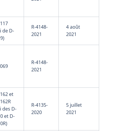
-117
R-4148-
4 août
i de D-
2021
2021
9)
R-4148-
-069
2021
162 et
-162R
R-4135-
5 juillet
i des D-
2020
2021
0 et D-
70R)