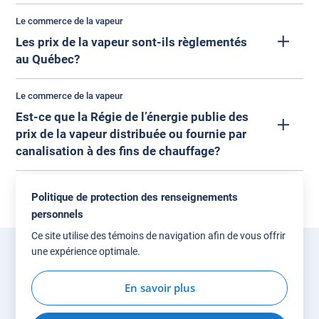
Le commerce de la vapeur
Les prix de la vapeur sont-ils règlementés
au Québec?
Le commerce de la vapeur
Est-ce que la Régie de l’énergie publie des
prix de la vapeur distribuée ou fournie par
canalisation à des fins de chauffage?
Le marché de la vapeur n’est pas règlementé au Québec et
les prix sont négociés et convenus dans des contrats
conclus entre les distributeurs ou les fournisseurs de
Politique de protection des renseignements
Filtrer (
0
)
vapeur et leurs clients.
personnels
Ce site utilise des témoins de navigation afin de vous offrir
La Régie de l’énergie ne publie pas de prix sur la vapeur.
une expérience optimale.
Accès à l'information
Plan du site
Nous joindre
Les prix sont négociés par contrat et comme le nombre de
Partager
Politique de confidentialité
Accessibilité
producteurs de vapeur et de leurs clients est limité au
En savoir plus
Québec, l’affichage des prix risquerait de contrevenir à la
confidentialité des informations commerciales des