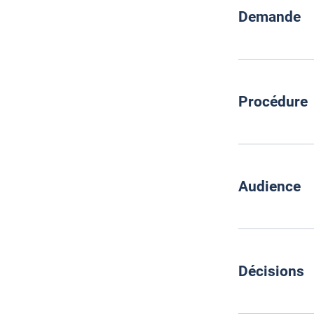
Demande
Procédure
A-0001
0
La Régie 
Audience
A-0002
3
Lettre pr
Décisions