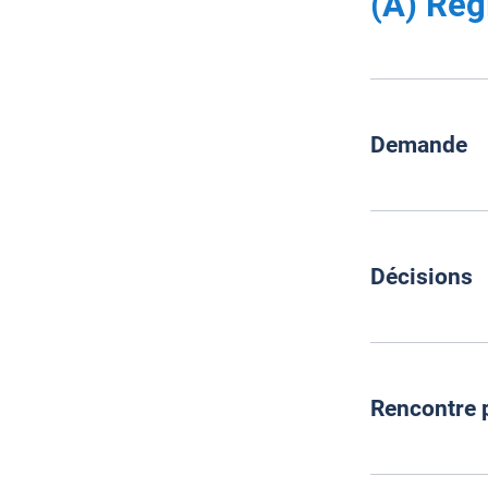
(A) Rég
Demande
Décisions
A-0001
0
La Régie 
Rencontre 