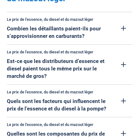
Le prix de l'essence, du diesel et du mazout léger
Combien les détaillants paient-ils pour
s’approvisionner en carburants?
Le prix de l'essence, du diesel et du mazout léger
Est-ce que les distributeurs d’essence et
diesel paient tous le même prix sur le
marché de gros?
Le coût d’acquisition pour un détaillant d’essence et de
carburant diesel correspond au prix minimal du produit à
Le prix de l’essence, du diesel et du mazout léger
la rampe de chargement (PMRC) auquel s’ajoutent le coût
Quels sont les facteurs qui influencent le
du transport et les différentes taxes. Ce coût peut varier en
prix de l’essence et du diesel à la pompe?
fonction de la localisation géographique de l’essencerie et
des rabais de taxes applicables à certains endroits ainsi
Comme dans bien d’autres secteurs d’activité économique,
que des coûts de transport établis selon les distances
Le prix de l’essence, du diesel et du mazout léger
les entreprises qui bénéficient d’un plus grand pouvoir
parcourues.
Quelles sont les composantes du prix de
d’achat peuvent plus facilement négocier des escomptes